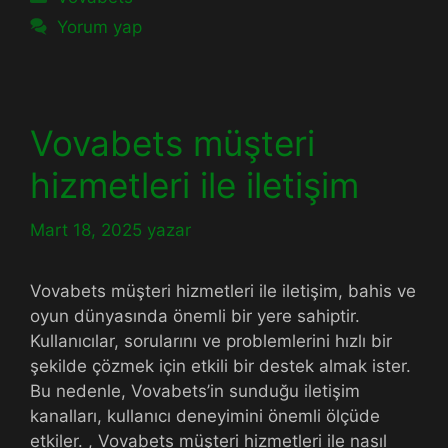
Yorum yap
Vovabets müşteri
hizmetleri ile iletişim
Mart 18, 2025
yazar
Vovabets müşteri hizmetleri ile iletişim, bahis ve
oyun dünyasında önemli bir yere sahiptir.
Kullanıcılar, sorularını ve problemlerini hızlı bir
şekilde çözmek için etkili bir destek almak ister.
Bu nedenle, Vovabets’in sunduğu iletişim
kanalları, kullanıcı deneyimini önemli ölçüde
etkiler. , Vovabets müşteri hizmetleri ile nasıl