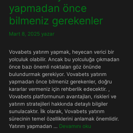
yapmadan önce
bilmeniz gerekenler
Mart 8, 2025
yazar
Vovabets yatırım yapmak, heyecan verici bir
yolculuk olabilir. Ancak bu yolculuğa çıkmadan
önce bazı önemli noktaları göz önünde
bulundurmak gerekiyor. Vovabets yatırım
yapmadan önce bilmeniz gerekenler, doğru
kararlar vermeniz için rehberlik edecektir. ,
Vovabets platformunun avantajları, riskleri ve
yatırım stratejileri hakkında detaylı bilgiler
sunulacaktır. İlk olarak, Vovabets yatırım
sürecinin temel özelliklerini anlamak önemlidir.
Yatırım yapmadan …
Devamını oku