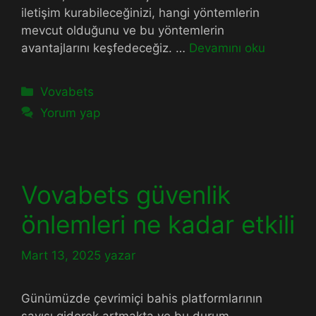
iletişim kurabileceğinizi, hangi yöntemlerin
mevcut olduğunu ve bu yöntemlerin
avantajlarını keşfedeceğiz. …
Devamını oku
Kategoriler
Vovabets
Yorum yap
Vovabets güvenlik
önlemleri ne kadar etkili
Mart 13, 2025
yazar
Günümüzde çevrimiçi bahis platformlarının