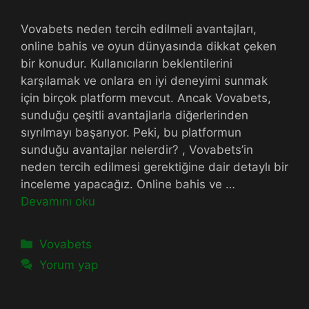
Vovabets neden tercih edilmeli avantajları,
online bahis ve oyun dünyasında dikkat çeken
bir konudur. Kullanıcıların beklentilerini
karşılamak ve onlara en iyi deneyimi sunmak
için birçok platform mevcut. Ancak Vovabets,
sunduğu çeşitli avantajlarla diğerlerinden
sıyrılmayı başarıyor. Peki, bu platformun
sunduğu avantajlar nelerdir? , Vovabets’in
neden tercih edilmesi gerektiğine dair detaylı bir
inceleme yapacağız. Online bahis ve …
Devamını oku
Kategoriler
Vovabets
Yorum yap