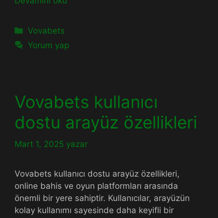
Devamını oku
Kategoriler
Vovabets
Yorum yap
Vovabets kullanıcı
dostu arayüz özellikleri
Mart 1, 2025
yazar
Vovabets kullanıcı dostu arayüz özellikleri,
online bahis ve oyun platformları arasında
önemli bir yere sahiptir. Kullanıcılar, arayüzün
kolay kullanımı sayesinde daha keyifli bir